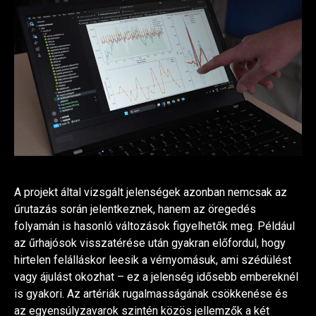
A projekt által vizsgált jelenségek azonban nemcsak az
űrutazás során jelentkeznek, hanem az öregedés
folyamán is hasonló változások figyelhetők meg. Például
az űrhajósok visszatérése után gyakran előfordul, hogy
hirtelen felálláskor leesik a vérnyomásuk, ami szédülést
vagy ájulást okozhat – ez a jelenség idősebb embereknél
is gyakori. Az artériák rugalmasságának csökkenése és
az egyensúlyzavarok szintén közös jellemzők a két