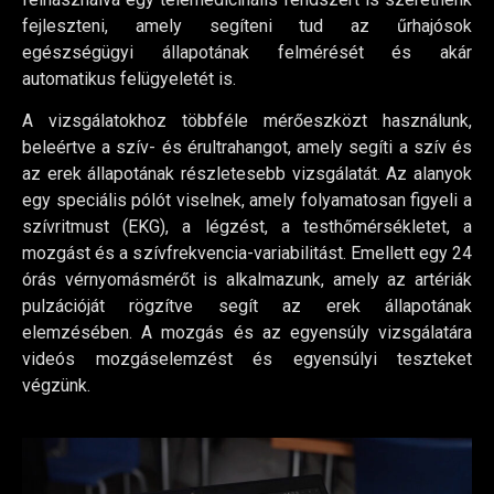
fejleszteni, amely segíteni tud az űrhajósok
egészségügyi állapotának felmérését és akár
automatikus felügyeletét is.
A vizsgálatokhoz többféle mérőeszközt használunk,
beleértve a szív- és érultrahangot, amely segíti a szív és
az erek állapotának részletesebb vizsgálatát. Az alanyok
egy speciális pólót viselnek, amely folyamatosan figyeli a
szívritmust (EKG), a légzést, a testhőmérsékletet, a
mozgást és a szívfrekvencia-variabilitást. Emellett egy 24
órás vérnyomásmérőt is alkalmazunk, amely az artériák
pulzációját rögzítve segít az erek állapotának
elemzésében. A mozgás és az egyensúly vizsgálatára
videós mozgáselemzést és egyensúlyi teszteket
végzünk.