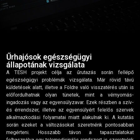
Űrhajósok egészségügyi
állapotának vizsgálata
A TESH projekt célja az űrutazás során fellépő
egészségügyi problémák vizsgálata. Már rövid távú
küldetések alatt, illetve a Földre való visszatérés után is
előfordulhatnak olyan tünetek, mint a vérnyomás-
ingadozás vagy az egyensúlyzavar. Ezek részben a szív-
és érrendszer, illetve az egyensúlyért felelős szervek
alkalmazkodási folyamatai miatt alakulnak ki. A kutatás
során ezeket a változásokat szeretnénk pontosabban
megérteni. Hosszabb távon a tapasztalatokat
felhasználva egy telemedicinális rendszert is szeretnénk