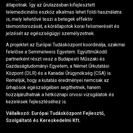
állapotnak. Így az űrutazásban kifejlesztett
telemedicinális eszköz alkalmas lehet földi használatra
is, mely lehetővé teszi a betegek effektív
távmonitorozását, a kórállapotok korai felismerését és
jelzését az egészségügyi személyzetnek.
A projektet az Európai Tudásközpont koordinálja, szakmai
felelőse a Semmelweis Egyetem. Együttműködő
partnerként részt vesz a Budapesti Műszaki és
Gazdaságtudományi Egyetem, a Német Űrkutatási
Központ (DLR) és a Kanadai Űrügynökség (CSA) is.
Reméljük, hogy a kutatás eredményei nemcsak az
űrhajósok egészségében segíthetnek, hanem
hozzájárulhatnak a hétköznapi orvosi vizsgálatok és
kezelések fejlesztéséhez is.
Vállalkozó: Európai Tudásközpont Fejlesztő,
Szolgáltató és Kereskedelmi Kft.